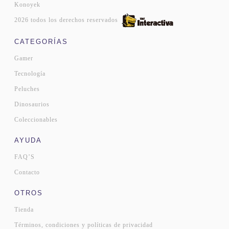
Konoyek
2026 todos los derechos reservados
CATEGORÍAS
Gamer
Tecnología
Peluches
Dinosaurios
Coleccionables
AYUDA
FAQ’S
Contacto
OTROS
Tienda
Términos, condiciones y políticas de privacidad