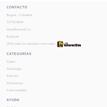
CONTACTO
Bogotá - Colombia
3157076058
info@konoyek.co
Konoyek
2026 todos los derechos reservados
CATEGORÍAS
Gamer
Tecnología
Peluches
Dinosaurios
Coleccionables
AYUDA