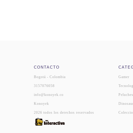
CONTACTO
CATE
Bogotá - Colombia
Gamer
3157076058
Tecnolog
info@konoyek.co
Peluche
Konoyek
Dinosau
2026 todos los derechos reservados
Coleccio