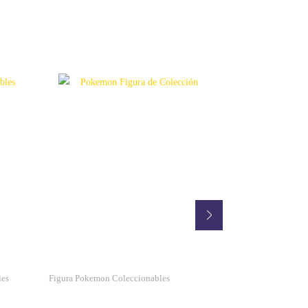
les
Figura Pokemon Coleccionables
Peluche Pokémon