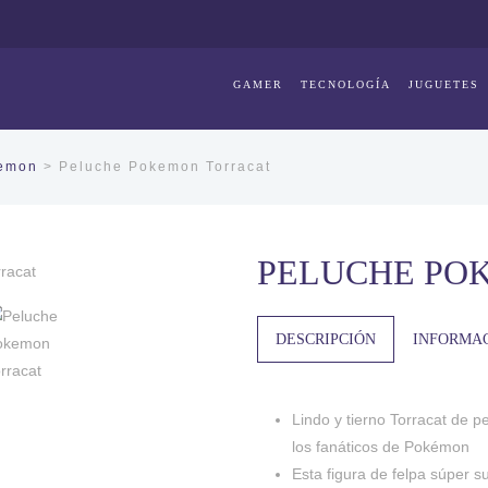
GAMER
TECNOLOGÍA
JUGUETES
kemon
> Peluche Pokemon Torracat
PELUCHE PO
DESCRIPCIÓN
INFORMAC
Lindo y tierno Torracat de 
los fanáticos de Pokémon
Esta figura de felpa súper s