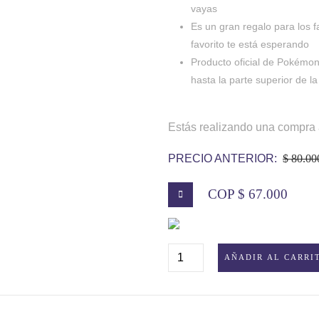
vayas
Es un gran regalo para los
favorito te está esperando
Producto oficial de Pokém
hasta la parte superior de l
Estás realizando una compra 
PRECIO ANTERIOR:
$ 80.00
COP $ 67.000
PELUCHE
AÑADIR AL CARRI
POKEMON
TORRACAT
CANTIDAD