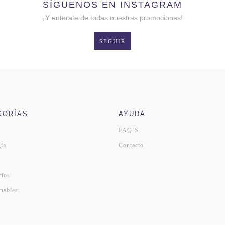
SÍGUENOS EN INSTAGRAM
¡Y enterate de todas nuestras promociones!
SEGUIR
GORÍAS
AYUDA
FAQ’S
ía
Contacto
s
rios
nables