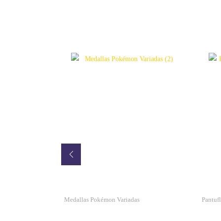
ngo
Medallas Pokémon Variadas
Pantuf