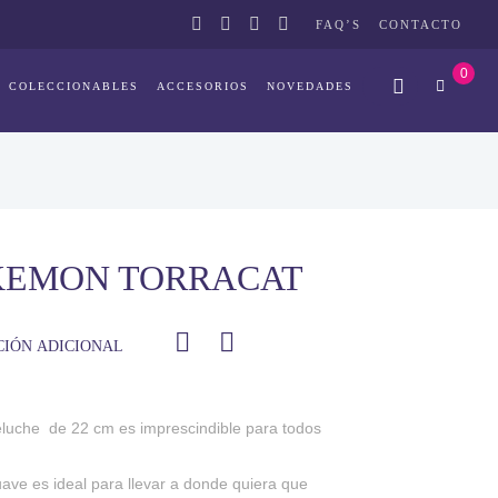
FAQ’S
CONTACTO
0
COLECCIONABLES
ACCESORIOS
NOVEDADES
KEMON TORRACAT
IÓN ADICIONAL
peluche de 22 cm es imprescindible para todos
uave es ideal para llevar a donde quiera que