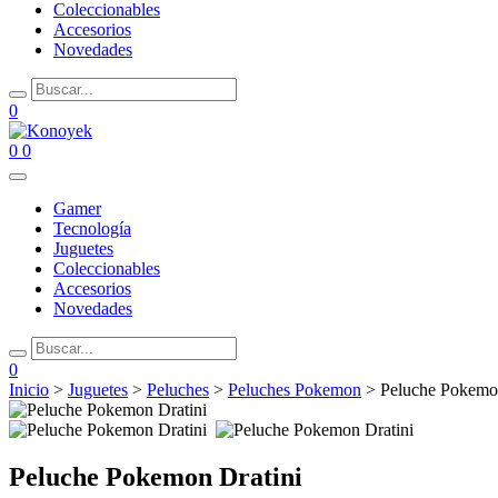
Coleccionables
Accesorios
Novedades
0
0
0
Gamer
Tecnología
Juguetes
Coleccionables
Accesorios
Novedades
0
Inicio
>
Juguetes
>
Peluches
>
Peluches Pokemon
> Peluche Pokemon
Peluche Pokemon Dratini