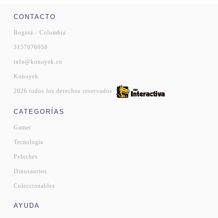
CONTACTO
Bogotá - Colombia
3157076058
info@konoyek.co
Konoyek
2026 todos los derechos reservados
CATEGORÍAS
Gamer
Tecnología
Peluches
Dinosaurios
Coleccionables
AYUDA