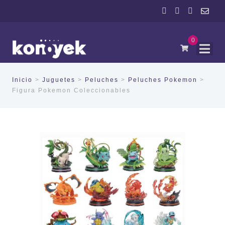
0
Inicio
>
Juguetes
>
Peluches
>
Peluches Pokemon
>
Figura Pokemon Coleccionables