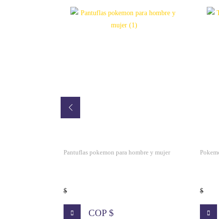
s
Pantuflas pokemon para hombre y mujer
Pokemo
$
$
000
COP $