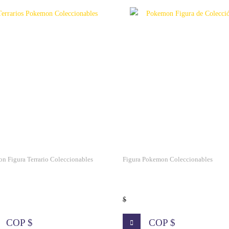
n Figura Terrario Coleccionables
Figura Pokemon Coleccionables
$
COP $
COP $