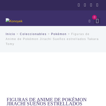
0
Inicio
>
Coleccionables
>
Pokémon
> Figuras de
Anime de Pokémon Jirachi Sueños estrellados Takara
Tomy
FIGURAS DE ANIME DE POKÉMON
JIRACHI SUEÑOS ESTRELLADOS