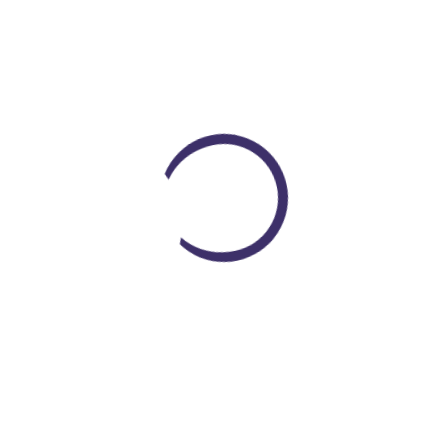
Medallas Pokémon Variadas
$ 130.000
Loading...
COP $ 118.000
Encuentra todo lo que necesitas
En un solo lugar