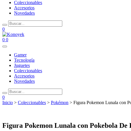
Coleccionables
Accesorios
Novedades
0
0
0
Gamer
Tecnología
Juguetes
Coleccionables
Accesorios
Novedades
0
Inicio
>
Coleccionables
>
Pokémon
> Figura Pokemon Lunala con Pok
Figura Pokemon Lunala con Pokebola De B