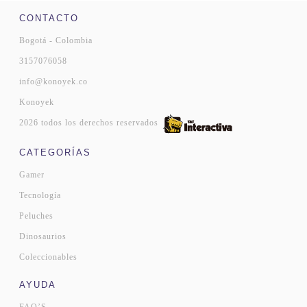
CONTACTO
Bogotá - Colombia
3157076058
info@konoyek.co
Konoyek
2026 todos los derechos reservados
CATEGORÍAS
Gamer
Tecnología
Peluches
Dinosaurios
Coleccionables
AYUDA
FAQ’S