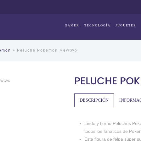
GAMER
TECNOLOGÍA
JUGUETES
kemon
> Peluche Pokemon Mewtwo
PELUCHE PO
DESCRIPCIÓN
INFORMAC
Lindo y tierno Peluches Po
todos los fanáticos de Pok
Esta figura de felpa súper s