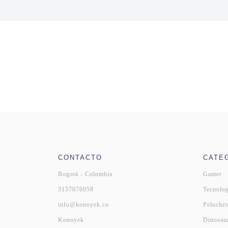
CONTACTO
CATE
Bogotá - Colombia
Gamer
3157076058
Tecnolog
info@konoyek.co
Peluche
Konoyek
Dinosau