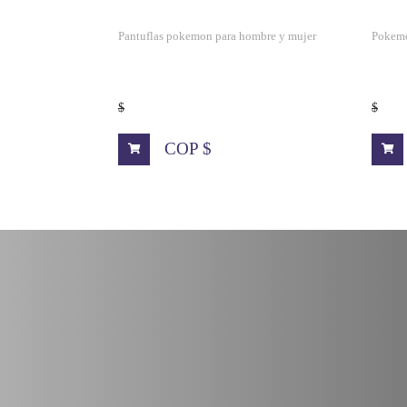
s
Pantuflas pokemon para hombre y mujer
Pokemo
$
$
000
COP $