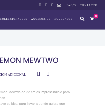
FAQ’S
CONTACTO
0
COLECCIONABLES
ACCESORIOS
NOVEDADES
KEMON MEWTWO
IÓN ADICIONAL
kemon Mewtwo de 22 cm es imprescindible para
émon
uave es ideal para llevar a donde quiera que