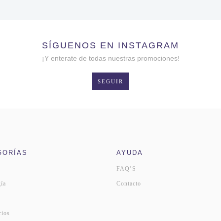
SÍGUENOS EN INSTAGRAM
¡Y enterate de todas nuestras promociones!
SEGUIR
GORÍAS
AYUDA
FAQ’S
ía
Contacto
s
rios