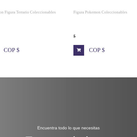
n Figura Terrario Coleccionables
Figura Pokemon Coleccionables
$
COP $
COP $
Encuentra todo lo que necesitas