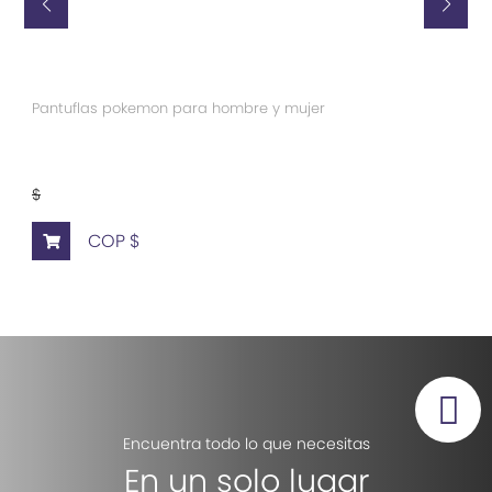
Pantuflas pokemon para hombre y mujer
$
COP $
Encuentra todo lo que necesitas
En un solo lugar