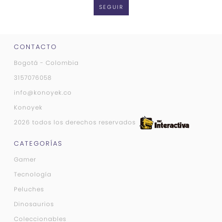
SEGUIR
CONTACTO
Bogotá - Colombia
3157076058
info@konoyek.co
Konoyek
2026 todos los derechos reservados
CATEGORÍAS
Gamer
Tecnología
Peluches
Dinosaurios
Coleccionables