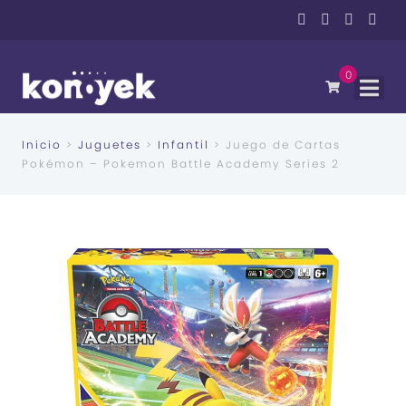
0
Inicio
>
Juguetes
>
Infantil
> Juego de Cartas
Pokémon – Pokemon Battle Academy Series 2