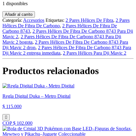
1 disponibles
was:
is:
$152.000.
$141.000.
2
Añadir al carrito
Pares
Categoría:
Accesorios
Etiquetas:
2 Pares Hélices De Fibra
,
2 Pares
Hélices
Hélices De Fibra De Carbono
,
2 Pares Hélices De Fibra De
De
Carbono 8743
,
2 Pares Hélices De Fibra De Carbono 8743 Para Dji
Fibra
Mavic 2
,
2 Pares Hélices De Fibra De Carbono 8743 Para Dji
De
Mavic 2 bogota
,
2 Pares Hélices De Fibra De Carbono 8743 Para
Carbono
Dji Mavic 2 dron
,
2 Pares Hélices De Fibra De Carbono 8743 Para
8743
Dji Mavic 2 entrega inmediata
,
2 Pares Hélices Para Dji Mavic 2
Para
Dji
Productos relacionados
Mavic
2
cantidad
Regla Digital Duka – Metro Digital
$ 115.000
COP $ 102.000