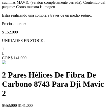
cuchillas MAVIC (versión completamente cerrada). Contenido del
paquete: Como muestra la imagen
Estás realizando una compra a través de un medio seguro.
Precio anterior:
$ 152.000
UNIDADES EN STOCK:
1
COP $ 141.000
2 Pares Hélices De Fibra De
Carbono 8743 Para Dji Mavic
2
Original
Current
$
152.000
$
141.000
price
price