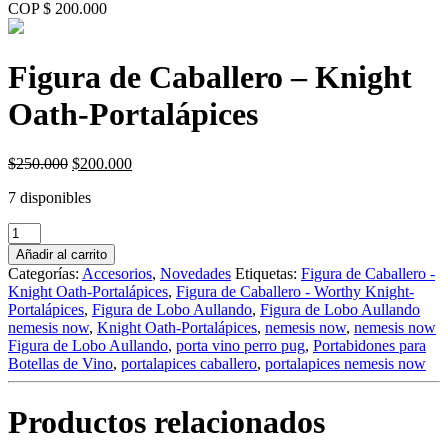
COP $ 200.000
Figura de Caballero – Knight
Oath-Portalápices
Original
Current
$
250.000
$
200.000
price
price
7 disponibles
was:
is:
$250.000.
$200.000.
Figura
de
Añadir al carrito
Caballero
Categorías:
Accesorios
,
Novedades
Etiquetas:
Figura de Caballero -
-
Knight Oath-Portalápices
,
Figura de Caballero - Worthy Knight-
Knight
Portalápices
,
Figura de Lobo Aullando
,
Figura de Lobo Aullando
Oath-
nemesis now
,
Knight Oath-Portalápices
,
nemesis now
,
nemesis now
Portalápices
Figura de Lobo Aullando
,
porta vino perro pug
,
Portabidones para
cantidad
Botellas de Vino
,
portalapices caballero
,
portalapices nemesis now
Productos relacionados