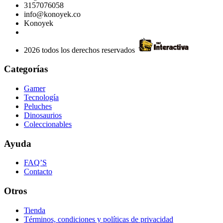
3157076058
info@konoyek.co
Konoyek
2026 todos los derechos reservados
Categorías
Gamer
Tecnología
Peluches
Dinosaurios
Coleccionables
Ayuda
FAQ’S
Contacto
Otros
Tienda
Términos, condiciones y políticas de privacidad