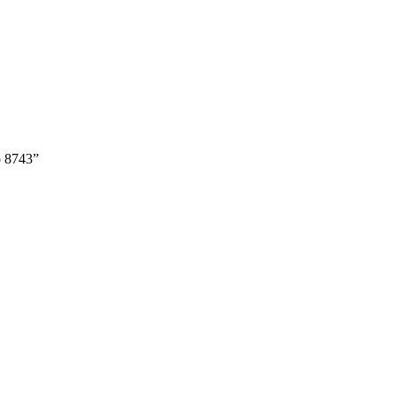
o 8743”