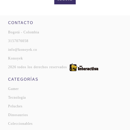
CONTACTO
Bogotá - Colombia
3157076058
info@konoyek.co
Konoyek
2026 todos los derechos reservados
CATEGORÍAS
Gamer
Tecnología
Peluches
Dinosaurios
Coleccionables