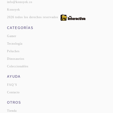
info@konoyek.co
Konoyek
2026 todos los derechos reservados
CATEGORÍAS
Gamer
Tecnología
Peluches
Dinosaurios
Coleccionables
AYUDA
FAQ’S
Contacto
OTROS
Tienda