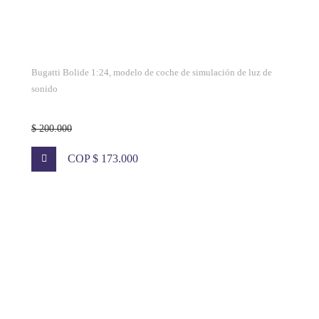
Bugatti Bolide 1:24, modelo de coche de simulación de luz de
sonido
$ 200.000
COP $ 173.000