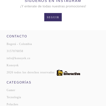
SÍGUENOS EN INSTAGRAM
¡Y enterate de todas nuestras promociones!
SEGUIR
CONTACTO
Bogotá - Colombia
3157076058
info@konoyek.co
Konoyek
2026 todos los derechos reservados
CATEGORÍAS
Gamer
Tecnología
Peluches