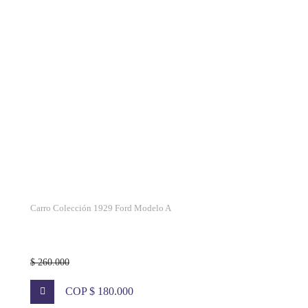
Carro Colección 1929 Ford Modelo A
$ 260.000
COP $ 180.000