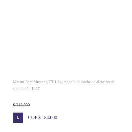
Maisto-Ford Mustang GT 1:24, modelo de coche de aleación de
simulación 1967
$ 212.000
COP $ 184.000