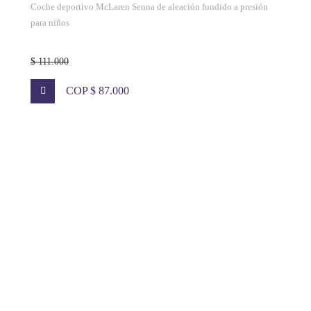
Coche deportivo McLaren Senna de aleación fundido a presión
para niños
$ 111.000
COP $ 87.000