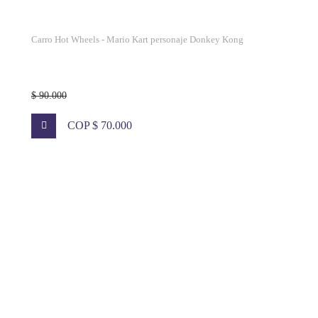
Carro Hot Wheels - Mario Kart personaje Donkey Kong
$ 90.000
COP $ 70.000