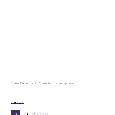
Carro Hot Wheels - Mario Kart personaje Wario
$ 90.000
COP $ 70.000