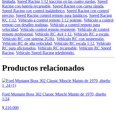
limitada
,
Speed Racing 1:12 tracción en las cuatro ruedas
,
Speed
Racing con batería recargable
,
Speed Racing con carga rápida
,
Speed Racing con control inalámbrico
,
Speed Racing con control
preciso
,
Speed Racing control remoto para fanáticos
,
Speed Racing
RC 1:12
,
Vehículo a control remoto 1:12 potente
,
Vehículo a control
remoto con detalles realistas
,
Vehículo a control remoto para
velocidad
,
Vehículo control remoto resistente
,
Vehículo de control
remoto profesional
,
Vehículo RC 4x4 1:12
,
Vehículo RC a escala
,
Vehículo RC con sistema 2GHz
,
Vehículo RC con suspensión
,
Vehículo RC de alta velocidad
,
Vehículo RC escala 1:12
,
Vehículo
RC para aficionados
,
Vehículo RC recargable
,
Vehículo RC Speed
Racing
,
Vehículo Speed Racing teledirigido.
Productos relacionados
Ford Mustang Boss 302 Classic Muscle Maisto de 1970, diseño
1/24
$ 210.000