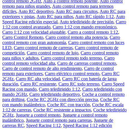
control remoto 2GHz
,
Auto a control remoto potente
,
Auto control
SPEED
remoto para niños grandes
,
Auto control remoto para terrenos
RACING
difíciles
,
Auto RC deportivo
,
Auto RC para circuitos
,
Auto RC para
1:12
exteriores y pistas
,
Auto RC para niños
,
Auto RC rápido 1:12
,
Auto
2GHZ
Speed Racing edición especial
,
Auto teledirigido de precisión
,
Carro
cantidad
1:12 con control avanzado
,
Carro 1:12 con mando ergonómico
,
Carro 1:12 con velocidad ajustable
,
Carro a control remoto 1:12
,
Carro Control Remoto
,
Carro control remoto alta potencia
,
Carro
control remoto con gran autonomía
,
Carro control remoto con luces
LED
,
Carro control remoto de carreras
,
Carro control remoto de
competición
,
Carro control remoto de lujo
,
Carro control remoto
para niños y adultos
,
Carro control remoto todo terreno
,
Carro
control remoto velocidad alta
,
Carro de carreras control remoto
,
Carro de control remoto de alto rendimiento
,
Carro de control
remoto para exteriores
,
Carro eléctrico control remoto
,
Carro RC
2GHz
,
Carro RC alta velocidad
,
Carro RC con batería de larga
duración
,
Carro RC resistente
,
Carro RC todo terreno
,
Carro Speed
Racing con mando
,
Carro teledirigido 1:12
,
Carro teledirigido con
mando 2GHz
,
Carro teledirigido deportivo
,
Coche a control remoto
para drifting
,
Coche RC 2GHz con dirección precisa
,
Coche RC
con mando inalámbrico
,
Coche RC con tracción
,
Coche RC escala
1:12 de carreras
,
Coche RC resistente a impactos
,
Coche teledirigido
2GHz
,
Juguete a control remoto
,
Juguete a control remoto
inalámbrico
,
Juguete control remoto para carreras
,
Juguete de
carreras RC
,
Speed Racing 1:12
,
Speed Racing 1:12 edición