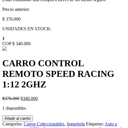
Precio anterior:
$ 376.000
UNIDADES EN STOCK:
1
COP $ 340.000
CARRO CONTROL
REMOTO SPEED RACING
1:12 2GHZ
Original
Current
$
376.000
$
340.000
price
price
1 disponibles
was:
is:
$376.000.
$340.000.
CARRO
Añadir al carrito
CONTROL
Categorías:
Carros Coleccionables
,
Juguetería
Etiquetas:
Auto a
REMOTO