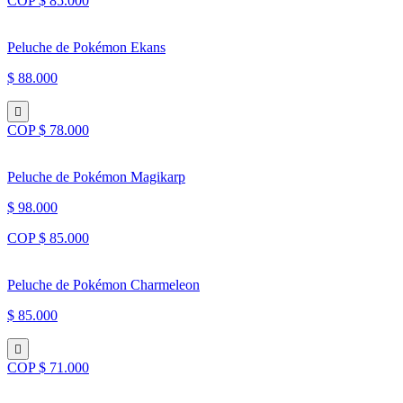
COP $ 85.000
Peluche de Pokémon Ekans
$ 88.000
COP $ 78.000
Peluche de Pokémon Magikarp
$ 98.000
COP $ 85.000
Peluche de Pokémon Charmeleon
$ 85.000
COP $ 71.000