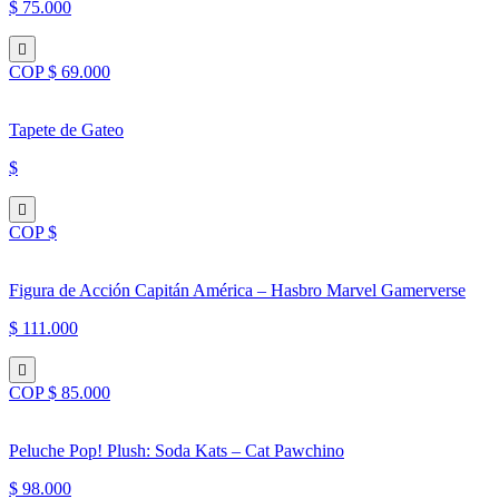
$ 75.000
COP $ 69.000
Tapete de Gateo
$
COP $
Figura de Acción Capitán América – Hasbro Marvel Gamerverse
$ 111.000
COP $ 85.000
Peluche Pop! Plush: Soda Kats – Cat Pawchino
$ 98.000