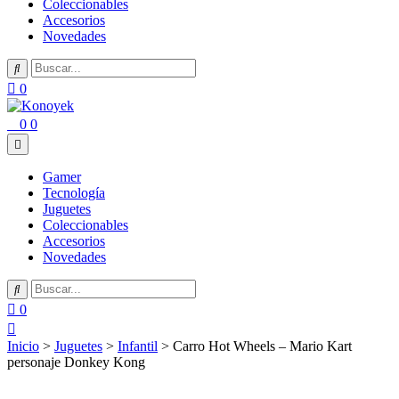
Coleccionables
Accesorios
Novedades
0
0
0
Gamer
Tecnología
Juguetes
Coleccionables
Accesorios
Novedades
0
Inicio
>
Juguetes
>
Infantil
> Carro Hot Wheels – Mario Kart
personaje Donkey Kong