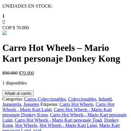
UNIDADES EN STOCK:
1
COP $ 70.000
Carro Hot Wheels – Mario
Kart personaje Donkey Kong
Original
Current
$
90.000
$
70.000
price
price
1 disponibles
was:
is:
$90.000.
$70.000.
Carro
Añadir al carrito
Hot
Categorías:
Carros Coleccionables
,
Coleccionables
,
Infantil
,
Wheels
Juguetería
,
Juguetes
Etiquetas:
Carro Hot Wheels
,
Carro Hot
-
Wheels - Mario Kart Luigi
,
Carro Hot Wheels - Mario Kart
Mario
personaje Donkey Kong
,
Carro Hot Wheels - Mario Kart personaje
Kart
Luigi
,
Carro Hot Wheels - Mario Kart personaje Toad
,
Donkey
personaje
Kong
,
Hot Wheels
,
Hot Wheels - Mario Kart Luigi
,
Mario Kart
Donkey
personaje Luigi
,
toad