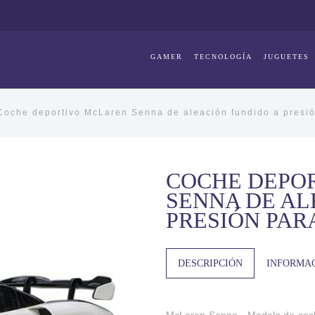
GAMER
TECNOLOGÍA
JUGUETES
oche deportivo McLaren Senna de aleación fundido a presió
COCHE DEPO
SENNA DE AL
PRESIÓN PAR
DESCRIPCIÓN
INFORMAC
McLaren Senna - Modelo de coche