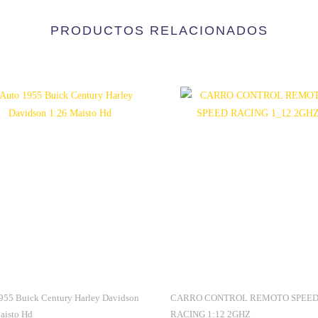
FUNDIDO
A
PRODUCTOS RELACIONADOS
PRESIÓN
PARA
NIÑOS
CANTIDAD
O CONTROL REMOTO SPEED
Carro Hot Wheels – Mario Kart person
G 1:12 2GHZ
Wario