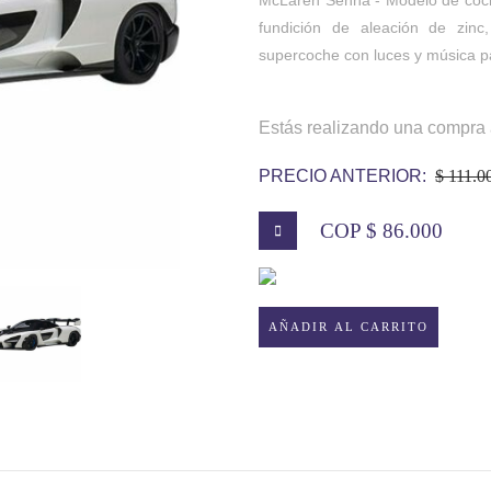
fundición de aleación de zinc,
supercoche con luces y música p
Estás realizando una compra 
PRECIO ANTERIOR:
$ 111.0
COP $ 86.000
COCHE
AÑADIR AL CARRITO
DEPORTIVO
MCLAREN
SENNA
DE
ALEACIÓN