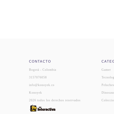
CONTACTO
CATE
Bogotá - Colombia
Gamer
3157076058
Tecnolog
info@konoyek.co
Peluche
Konoyek
Dinosau
2026 todos los derechos reservados
Coleccio