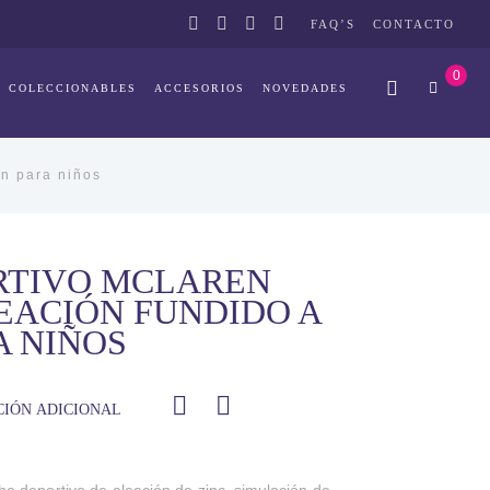
FAQ’S
CONTACTO
0
COLECCIONABLES
ACCESORIOS
NOVEDADES
n para niños
RTIVO MCLAREN
EACIÓN FUNDIDO A
A NIÑOS
IÓN ADICIONAL
 deportivo de aleación de zinc, simulación de