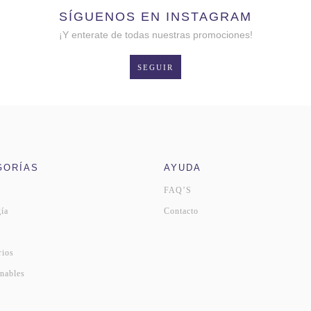
SÍGUENOS EN INSTAGRAM
¡Y enterate de todas nuestras promociones!
SEGUIR
GORÍAS
AYUDA
FAQ’S
ía
Contacto
s
rios
nables