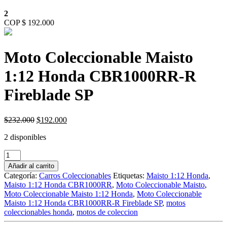
2
COP $ 192.000
Moto Coleccionable Maisto
1:12 Honda CBR1000RR-R
Fireblade SP
Original
Current
$
232.000
$
192.000
price
price
2 disponibles
was:
is:
$232.000.
$192.000.
Moto
Coleccionable
Añadir al carrito
Maisto
Categoría:
Carros Coleccionables
Etiquetas:
Maisto 1:12 Honda
,
1:12
Maisto 1:12 Honda CBR1000RR
,
Moto Coleccionable Maisto
,
Honda
Moto Coleccionable Maisto 1:12 Honda
,
Moto Coleccionable
CBR1000RR-
Maisto 1:12 Honda CBR1000RR-R Fireblade SP
,
motos
R
coleccionables honda
,
motos de coleccion
Fireblade
SP