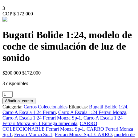
3
COP $ 172.000
Bugatti Bolide 1:24, modelo de
coche de simulación de luz de
sonido
Original
Current
$
200.000
$
172.000
price
price
3 disponibles
was:
is:
$200.000.
$172.000.
Bugatti
Bolide
Añadir al carrito
1:24,
Categoría:
Carros Coleccionables
Etiquetas:
Bugatti Bolide 1:24
,
modelo
Carro A Escala 1:24 Ferrari
,
Carro A Escala 1:24 Ferrari Monza
,
de
Carro A Escala 1:24 Ferrari Monza Sp-1
,
Carro A Escala 1:24
coche
Ferrari Monza Sp-1 Entrega Inmediata
,
CARRO
de
COLECCIONABLE Ferrari Monza Sp-1
,
CARRO Ferrari Monza
simulación
Sp-1
,
Ferrari Monza Sp-1
,
Ferrari Monza Sp-1 CARRO
,
modelo de
de