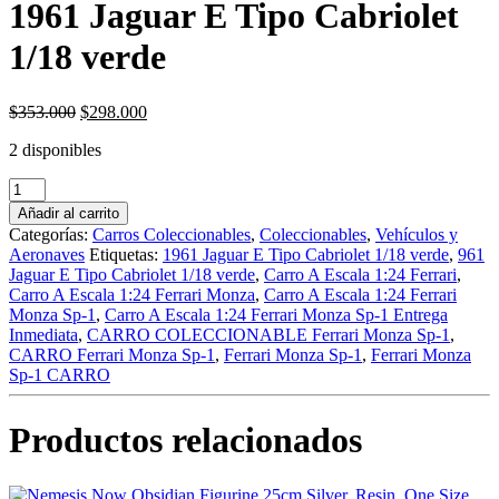
1961 Jaguar E Tipo Cabriolet
1/18 verde
Original
Current
$
353.000
$
298.000
price
price
2 disponibles
was:
is:
$353.000.
$298.000.
1961
Jaguar
Añadir al carrito
E
Categorías:
Carros Coleccionables
,
Coleccionables
,
Vehículos y
Tipo
Aeronaves
Etiquetas:
1961 Jaguar E Tipo Cabriolet 1/18 verde
,
961
Cabriolet
Jaguar E Tipo Cabriolet 1/18 verde
,
Carro A Escala 1:24 Ferrari
,
1/18
Carro A Escala 1:24 Ferrari Monza
,
Carro A Escala 1:24 Ferrari
verde
Monza Sp-1
,
Carro A Escala 1:24 Ferrari Monza Sp-1 Entrega
cantidad
Inmediata
,
CARRO COLECCIONABLE Ferrari Monza Sp-1
,
CARRO Ferrari Monza Sp-1
,
Ferrari Monza Sp-1
,
Ferrari Monza
Sp-1 CARRO
Productos relacionados