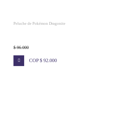
Peluche de Pokémon Dragonite
$ 96.000
COP $ 92.000