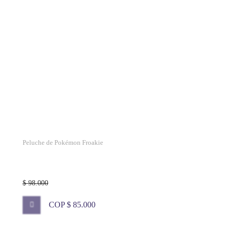
Peluche de Pokémon Froakie
$ 98.000
COP $ 85.000