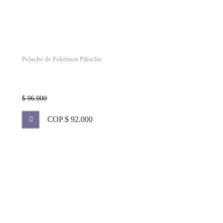
Peluche de Pokémon Pikachu
$ 96.000
COP $ 92.000