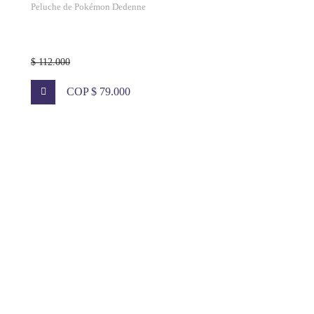
Peluche de Pokémon Dedenne
$ 112.000
COP $ 79.000