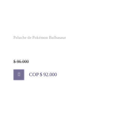
Peluche de Pokémon Bulbasaur
$ 96.000
COP $ 92.000