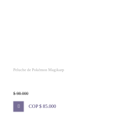
Peluche de Pokémon Magikarp
$ 98.000
COP $ 85.000