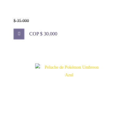
$ 35.000
COP $ 30.000