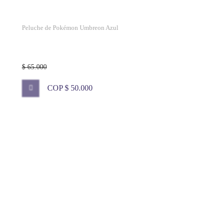
Peluche de Pokémon Umbreon Azul
$ 65.000
COP $ 50.000