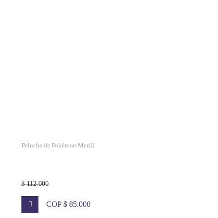
Peluche de Pokémon Marill
$ 112.000
COP $ 85.000