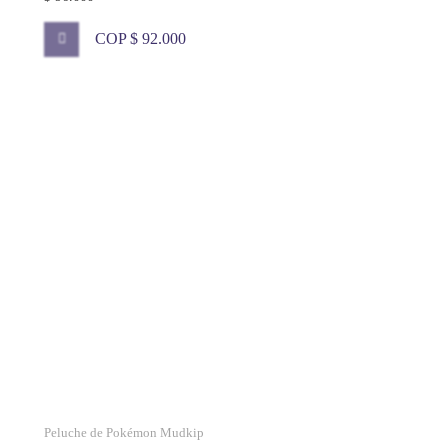
COP $ 92.000
Peluche de Pokémon Mudkip