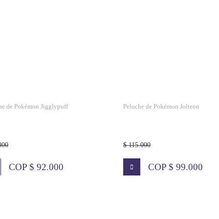
he de Pokémon Jigglypuff
Peluche de Pokémon Jolteon
000
$ 115.000
COP $ 92.000
COP $ 99.000