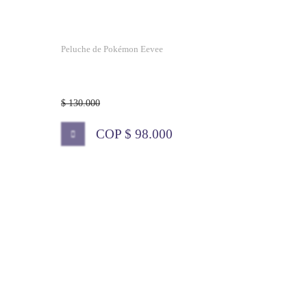
Peluche de Pokémon Eevee
$ 130.000
COP $ 98.000