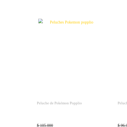
Peluche de Pokémon Popplio
Peluc
$ 105.000
$ 96.