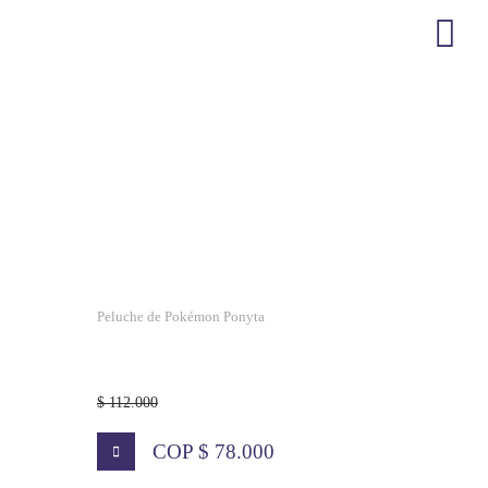
Peluche de Pokémon Ponyta
$ 112.000
COP $ 78.000