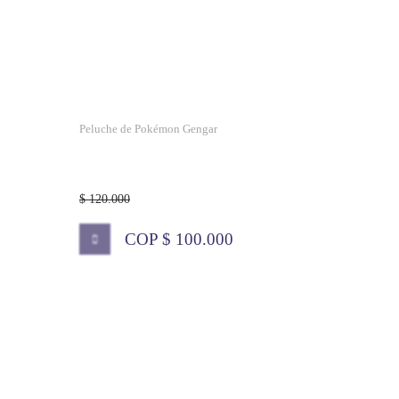
Peluche de Pokémon Gengar
$ 120.000
COP $ 100.000