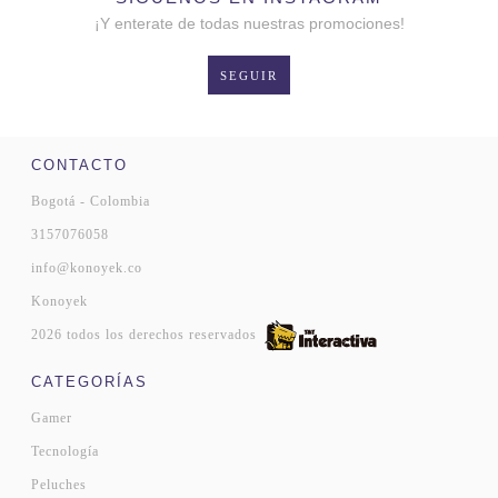
¡Y enterate de todas nuestras promociones!
SEGUIR
CONTACTO
Bogotá - Colombia
3157076058
info@konoyek.co
Konoyek
2026 todos los derechos reservados
CATEGORÍAS
Gamer
Tecnología
Peluches