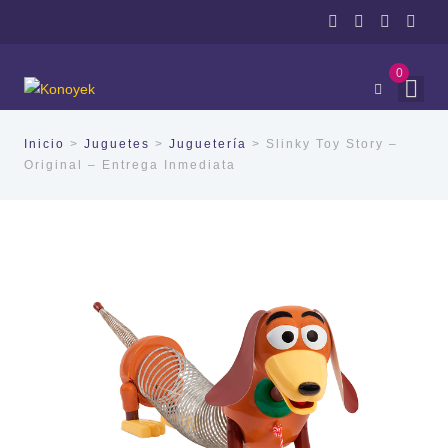
0
Inicio
>
Juguetes
>
Juguetería
> Slinky Toy Story –
Original – Entrega Inmediata