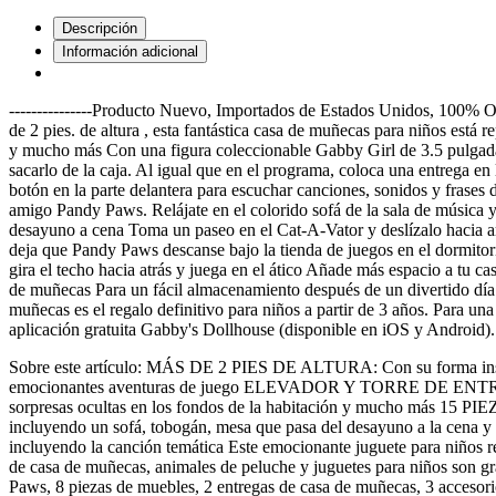
Descripción
Información adicional
---------------Producto Nuevo, Importados de Estados Unidos, 100% Ori
de 2 pies. de altura , esta fantástica casa de muñecas para niños está
y mucho más Con una figura coleccionable Gabby Girl de 3.5 pulgadas,
sacarlo de la caja. Al igual que en el programa, coloca una entrega en
botón en la parte delantera para escuchar canciones, sonidos y frases 
amigo Pandy Paws. Relájate en el colorido sofá de la sala de música y 
desayuno a cena Toma un paseo en el Cat-A-Vator y deslízalo hacia arr
deja que Pandy Paws descanse bajo la tienda de juegos en el dormitorio;
gira el techo hacia atrás y juega en el ático Añade más espacio a tu c
de muñecas Para un fácil almacenamiento después de un divertido día 
muñecas es el regalo definitivo para niños a partir de 3 años. Para u
aplicación gratuita Gabby's Dollhouse (disponible en iOS y Android)
Sobre este artículo: MÁS DE 2 PIES DE ALTURA: Con su forma inspirada
emocionantes aventuras de juego ELEVADOR Y TORRE DE ENTREGA: Jue
sorpresas ocultas en los fondos de la habitación y mucho más 15 PIE
incluyendo un sofá, tobogán, mesa que pasa del desayuno a la cena
incluyendo la canción temática Este emocionante juguete para n
de casa de muñecas, animales de peluche y juguetes para niños son gr
Paws, 8 piezas de muebles, 2 entregas de casa de muñecas, 3 accesor