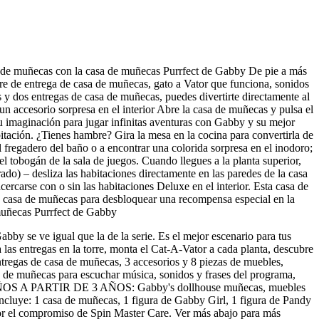
asa de muñecas con la casa de muñecas Purrfect de Gabby De pie a más
orre de entrega de casa de muñecas, gato a Vator que funciona, sonidos
y dos entregas de casa de muñecas, puedes divertirte directamente al
un accesorio sorpresa en el interior Abre la casa de muñecas y pulsa el
 tu imaginación para jugar infinitas aventuras con Gabby y su mejor
bitación. ¿Tienes hambre? Gira la mesa en la cocina para convertirla de
 fregadero del baño o a encontrar una colorida sorpresa en el inodoro;
el tobogán de la sala de juegos. Cuando llegues a la planta superior,
ado) – desliza las habitaciones directamente en las paredes de la casa
carse con o sin las habitaciones Deluxe en el interior. Esta casa de
 de casa de muñecas para desbloquear una recompensa especial en la
 muñecas Purrfect de Gabby
y se ve igual que la de la serie. Es el mejor escenario para tus
ntregas en la torre, monta el Cat-A-Vator a cada planta, descubre
regas de casa de muñecas, 3 accesorios y 8 piezas de muebles,
de muñecas para escuchar música, sonidos y frases del programa,
 NIÑOS A PARTIR DE 3 AÑOS: Gabby's dollhouse muñecas, muebles
ncluye: 1 casa de muñecas, 1 figura de Gabby Girl, 1 figura de Pandy
por el compromiso de Spin Master Care. Ver más abajo para más