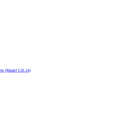
uete (Mattel GJL14)