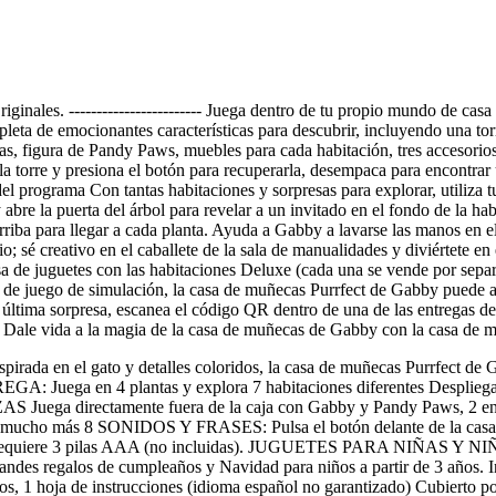
ginales. ------------------------ Juega dentro de tu propio mundo de c
 repleta de emocionantes características para descubrir, incluyendo una t
 figura de Pandy Paws, muebles para cada habitación, tres accesorios 
 la torre y presiona el botón para recuperarla, desempaca para encontrar 
del programa Con tantas habitaciones y sorpresas para explorar, utiliza
abre la puerta del árbol para revelar a un invitado en el fondo de la ha
iba para llegar a cada planta. Ayuda a Gabby a lavarse las manos en el
 sé creativo en el caballete de la sala de manualidades y diviértete en 
asa de juguetes con las habitaciones Deluxe (cada una se vende por separ
de juego de simulación, la casa de muñecas Purrfect de Gabby puede acer
na última sorpresa, escanea el código QR dentro de una de las entregas
. Dale vida a la magia de la casa de muñecas de Gabby con la casa de
 en el gato y detalles coloridos, la casa de muñecas Purrfect de Gabb
ga en 4 plantas y explora 7 habitaciones diferentes Despliega las e
ZAS Juega directamente fuera de la caja con Gabby y Pandy Paws, 2 ent
 y mucho más 8 SONIDOS Y FRASES: Pulsa el botón delante de la casa 
iños requiere 3 pilas AAA (no incluidas). JUGUETES PARA NIÑAS Y
andes regalos de cumpleaños y Navidad para niños a partir de 3 años. I
ios, 1 hoja de instrucciones (idioma español no garantizado) Cubierto 