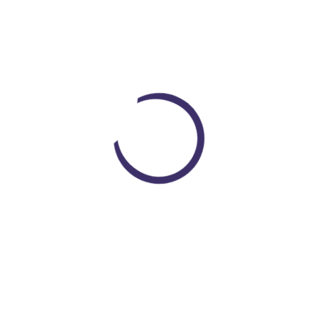
26
PIEZAS
CANTIDAD
Loading...
955 Buick Century Harley Davidson
CARRO CONTROL REMOTO SPEE
aisto Hd
RACING 1:12 2GHZ
000
$ 376.000
COP $ 286.000
COP $ 340.000