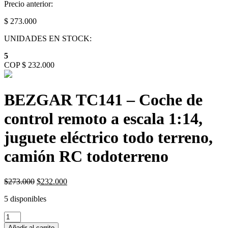
Precio anterior:
$ 273.000
UNIDADES EN STOCK:
5
COP $ 232.000
BEZGAR TC141 – Coche de
control remoto a escala 1:14,
juguete eléctrico todo terreno,
camión RC todoterreno
Original
Current
$
273.000
$
232.000
price
price
5 disponibles
was:
is:
$273.000.
$232.000.
BEZGAR
TC141
Añadir al carrito