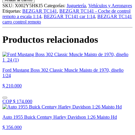
-
SKU:
X002Y5HKI5
Categorías:
Juguetería
,
Vehículos y Aeronaves
Coche
Etiquetas:
BEZGAR TC141
,
BEZGAR TC141 - Coche de control
de
remoto a escala 1:14
,
BEZGAR TC141 car 1:14
,
BEZGAR TC141
control
carro control remoto
remoto
a
escala
Productos relacionados
1:14,
juguete
eléctrico
todo
terreno,
camión
Ford Mustang Boss 302 Classic Muscle Maisto de 1970, diseño
RC
1/24
todoterreno
cantidad
$ 210.000
COP $ 174.000
Auto 1955 Buick Century Harley Davidson 1:26 Maisto Hd
$ 356.000