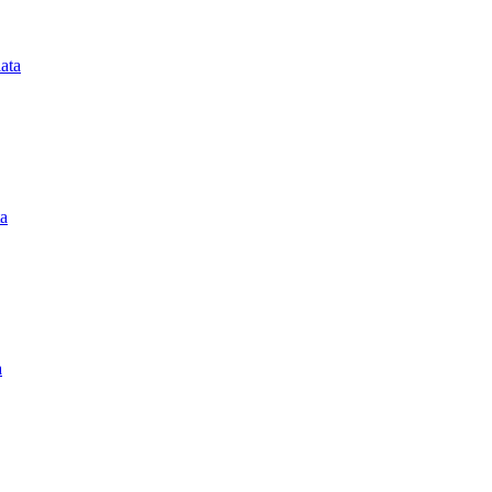
ata
ta
a