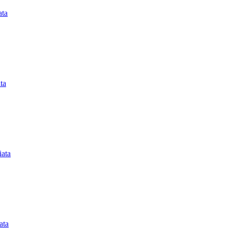
ata
ta
iata
ata