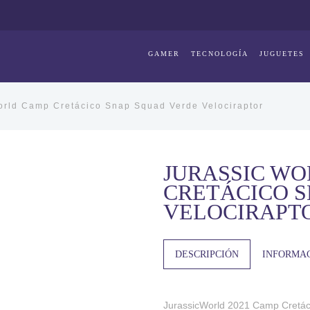
GAMER
TECNOLOGÍA
JUGUETES
orld Camp Cretácico Snap Squad Verde Velociraptor
JURASSIC W
CRETÁCICO 
VELOCIRAPT
DESCRIPCIÓN
INFORMAC
JurassicWorld 2021 Camp Cretác