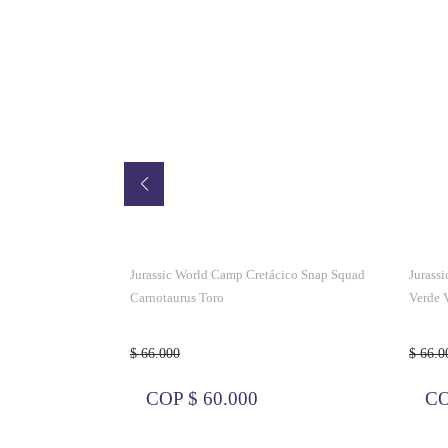
T Rex + Sonido
Jurassic World Camp Cretácico Snap Squad
Jurass
Carnotaurus Toro
Verde 
$ 66.000
$ 66.0
COP $ 60.000
CO