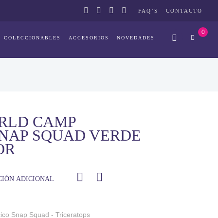
FAQ’S
CONTACTO
0
COLECCIONABLES
ACCESORIOS
NOVEDADES
ORLD CAMP
SNAP SQUAD VERDE
OR
IÓN ADICIONAL
ico Snap Squad - Triceratops