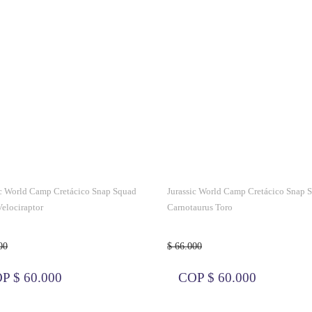
ic World Camp Cretácico Snap Squad
Jurassic World Camp Cretácico Snap 
Velociraptor
Carnotaurus Toro
00
$ 66.000
P $ 60.000
COP $ 60.000