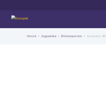
Inicio
>
Juguetes
>
Dinosaurios
> Jurassic W