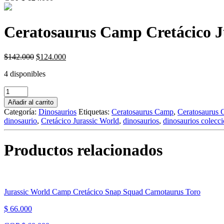
Ceratosaurus Camp Cretácico J
Original
Current
$
142.000
$
124.000
price
price
4 disponibles
was:
is:
$142.000.
$124.000.
Ceratosaurus
Camp
Añadir al carrito
Cretácico
Categoría:
Dinosaurios
Etiquetas:
Ceratosaurus Camp
,
Ceratosaurus 
Jurassic
dinosaurio
,
Cretácico Jurassic World
,
dinosaurios
,
dinosaurios colecc
World
Entrega
Inmediata
Productos relacionados
cantidad
Jurassic World Camp Cretácico Snap Squad Carnotaurus Toro
$ 66.000