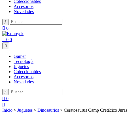
Coleccionables
Accesorios
Novedades
0
0
0
Gamer
Tecnología
Juguetes
Coleccionables
Accesorios
Novedades
0
Inicio
>
Juguetes
>
Dinosaurios
> Ceratosaurus Camp Cretácico Juras