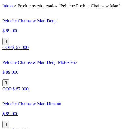
Inicio
> Productos etiquetados “Peluche Pochita Chainsaw Man”
Peluche Chainsaw Man Denji
$ 89.000
COP $ 67.000
Peluche Chainsaw Man Denji Motosierra
$ 89.000
COP $ 67.000
Peluche Chainsaw Man Himanu
$ 89.000