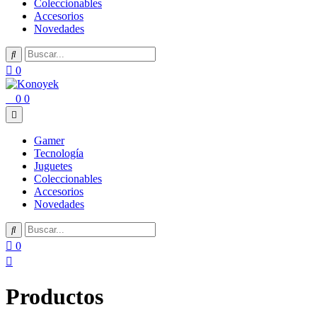
Coleccionables
Accesorios
Novedades
0
0
0
Gamer
Tecnología
Juguetes
Coleccionables
Accesorios
Novedades
0
Productos