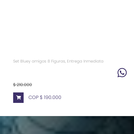
Set Bluey amigos 8 Figuras, Entrega Inmediata
$ 210.000
COP $ 190.000