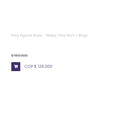
Pack Figuras Bluey - Sleepy Time Mum Y Bingo
$ 150.000
COP $ 128.000