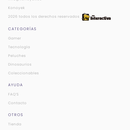
Konoyek
2026 todos los derechos reservados
CATEGORÍAS
Gamer
Tecnología
Peluches
Dinosaurios
Coleccionables
AYUDA
FAQ’S
Contacto
OTROS
Tienda