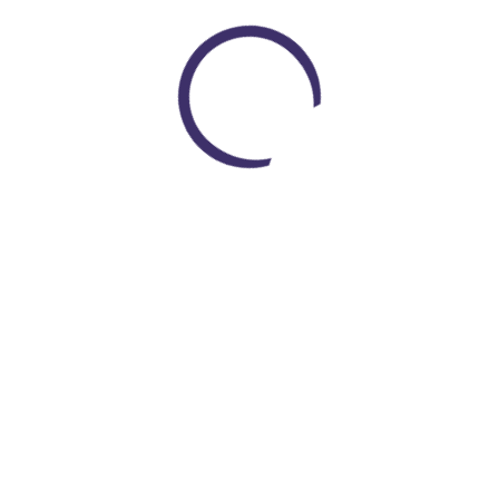
a Pokemon Solgaleon con Pokebola
Loading...
lsillo. Entrega Inmediata
000
COP $ 79.000
Encuentra todo lo que necesitas