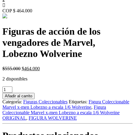
COP $ 464.000
Figuras de acción de los
vengadores de Marvel,
Lobezno Wolverine
Original
Current
$
555.000
$
464.000
price
price
2 disponibles
was:
is:
$555.000.
$464.000.
Figuras
de
Añadir al carrito
acción
Categoría:
Figuras Coleccionables
Etiquetas:
Figura Coleccionable
de
Marvel x-men Lobezno a escala 1/6 Wolverine
,
Figura
los
Coleccionable Marvel x-men Lobezno a escala 1/6 Wolverine
vengadores
ORIGINAL
,
FIGURA WOLVERINE
de
Marvel,
Lobezno