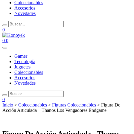
Coleccionables
Accesorios
Novedades
0
0
0
Gamer
Tecnología
Juguetes
Coleccionables
Accesorios
Novedades
0
Inicio
>
Coleccionables
>
Figuras Coleccionables
> Figura De
Acción Articulada – Thanos Los Vengadores Endgame
Figura De Acción Articulada - Thanos