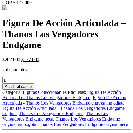
COP $ 177.000
Figura De Acción Articulada –
Thanos Los Vengadores
Endgame
Original
Current
$
202.000
$
177.000
price
price
2 disponibles
was:
is:
$202.000.
$177.000.
Figura
De
Añadir al carrito
Acción
Categoría:
Figuras Coleccionables
Etiquetas:
Figura De Acción
Articulada
Articulada - Thanos Los Vengadores Endgame
,
Figura De Acción
-
Articulada - Thanos Los Vengadores Endgame entrega inmediata
,
Thanos
Figura De Acción Articulada - Thanos Los Vengadores Endgame
Los
original
,
Thanos Los Vengadores Endgame
,
Thanos Los
Vengadores
Vengadores Endgame neca
,
Thanos Los Vengadores Endgame
Endgame
original en bogota
,
Thanos Los Vengadores Endgame original neca
cantidad