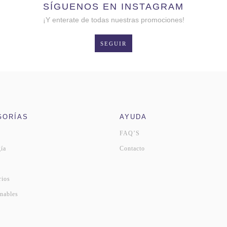
SÍGUENOS EN INSTAGRAM
¡Y enterate de todas nuestras promociones!
SEGUIR
GORÍAS
AYUDA
FAQ’S
ía
Contacto
s
rios
nables