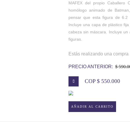
MAFEX del propio Caballero Os
homólogo animado de Batman, s
pensar que esta figura de 6.2 
Incluye una capa de plástico fij
cabeza sin máscara. Incluye un 
figuras.
Estás realizando una compra 
PRECIO ANTERIOR:
$ 590.0
COP $ 550.000
BATMAN
AÑADIR AL CARRITO
MAFEX
MUÑECO
FIGURA