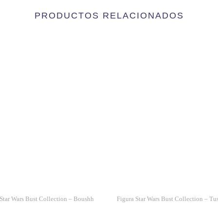
ACCIÓN
PRODUCTOS RELACIONADOS
THE
NEW
BATMAN
ADVENTURES
CANTIDAD
 Star Wars Bust Collection – Boushh
Figura Star Wars Bust Collection – Tu