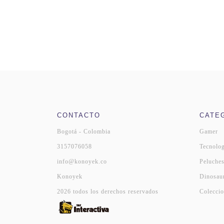
CONTACTO
CATE
Bogotá - Colombia
Gamer
3157076058
Tecnolog
info@konoyek.co
Peluche
Konoyek
Dinosau
2026 todos los derechos reservados
Coleccio