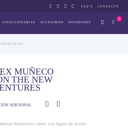
FAQ’S
CONTACTO
0
COLECCIONABLES
ACCESORIOS
NOVEDADES
 Adventures
EX MUÑECO
ÓN THE NEW
ENTURES
IÓN ADICIONAL
tman Adventures viene una figura de acción