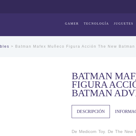
GAMER
TECNOLOGÍA
JUGUETES
bles
> Batman Mafex Muñeco Figura Acción The New Batman
BATMAN MAF
FIGURA ACCI
BATMAN ADV
DESCRIPCIÓN
INFORMAC
De Medicom Toy. De The New Ba