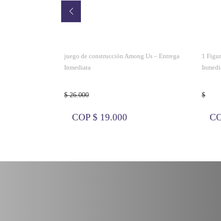
ables – Entrega
juego de construcción Among Us – Entrega
1 Figu
Inmediata
Inmedi
$ 26.000
$
COP $ 19.000
CO