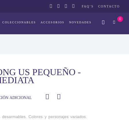
FAQ’S
CONTACTO
0
COLECCIONABLES
ACCESORIOS
NOVEDADES
ONG US PEQUEÑO -
MEDIATA
IÓN ADICIONAL
desarmables. Colores y personajes variados.