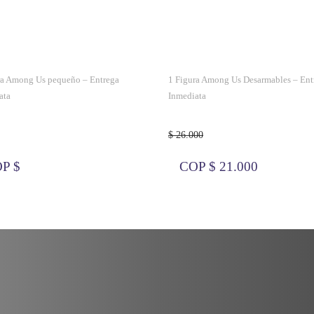
ra Among Us pequeño – Entrega
1 Figura Among Us Desarmables – Ent
ata
Inmediata
$ 26.000
P $
COP $ 21.000