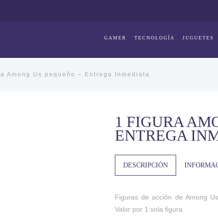
GAMER
TECNOLOGÍA
JUGUETES
ra Among Us pequeño – Entrega Inmediata
1 FIGURA AM
ENTREGA IN
DESCRIPCIÓN
INFORMAC
Figuras de acción de Among Us 
Valor por 1 sola figura.