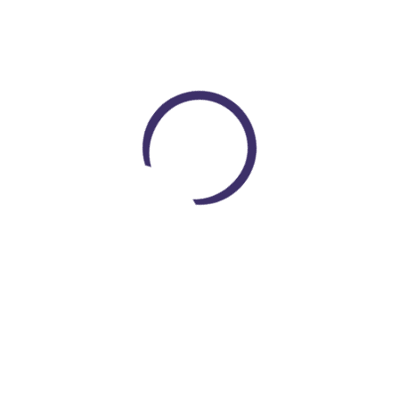
Peluche de Pokémon Speon Verde
$ 65.000
COP $ 50.000
Loading...
Encuentra todo lo que necesitas
En un solo lugar
VER PRODUCTOS