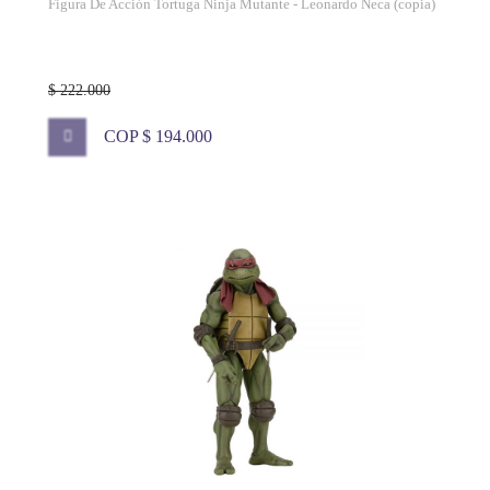
Figura De Acción Tortuga Ninja Mutante - Leonardo Neca (copia)
$ 222.000
COP $ 194.000