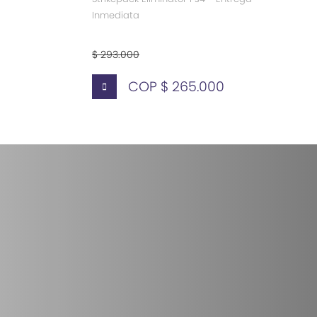
Inmediata
$ 293.000
COP $ 265.000