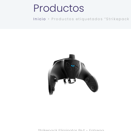
Productos
Inicio
> Productos etiquetados “Strikepack 
Strikepack Eliminator Ps4 - Entrega