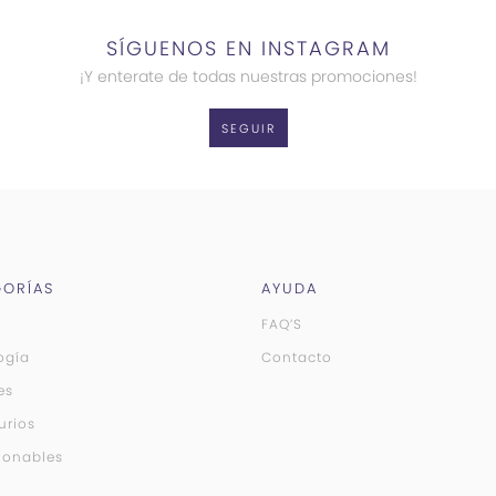
SÍGUENOS EN INSTAGRAM
¡Y enterate de todas nuestras promociones!
SEGUIR
ORÍAS
AYUDA
FAQ’S
ogía
Contacto
es
urios
ionables