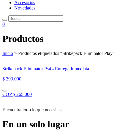
Accesorios
Novedades
0
Productos
Inicio
> Productos etiquetados “Strikepack Eliminator Play”
Strikepack Eliminator Ps4 - Entrega Inmediata
$ 293.000
COP $ 265.000
Encuentra todo lo que necesitas
En un solo lugar