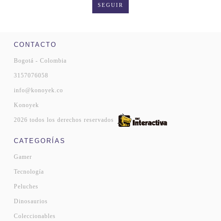
SEGUIR
CONTACTO
Bogotá - Colombia
3157076058
info@konoyek.co
Konoyek
2026 todos los derechos reservados
CATEGORÍAS
Gamer
Tecnología
Peluches
Dinosaurios
Coleccionables