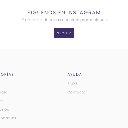
SÍGUENOS EN INSTAGRAM
¡Y enterate de todas nuestras promociones!
SEGUIR
ORÍAS
AYUDA
FAQ’S
ogía
Contacto
es
urios
ionables