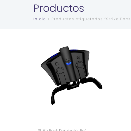
Productos
Inicio
> Productos etiquetados “Strike Pack
Strike Pack Dominator Ps4