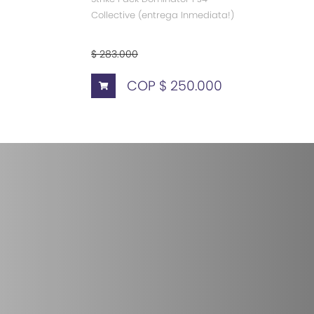
Collective (entrega Inmediata!)
$ 283.000
COP $ 250.000