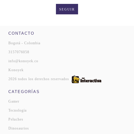
SEGUIR
CONTACTO
Bogotá - Colombia
3157076058
info@konoyek.co
Konoyek
2026 todos los derechos reservados
CATEGORÍAS
Gamer
Tecnología
Peluches
Dinosaurios