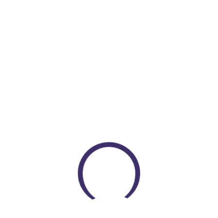
$ 190.000
COP $ 173.000
Encuentra todo lo que necesitas
En un solo lugar
VER PRODUCTOS
Loading...