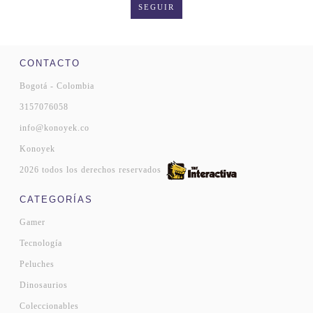
SEGUIR
CONTACTO
Bogotá - Colombia
3157076058
info@konoyek.co
Konoyek
2026 todos los derechos reservados
CATEGORÍAS
Gamer
Tecnología
Peluches
Dinosaurios
Coleccionables